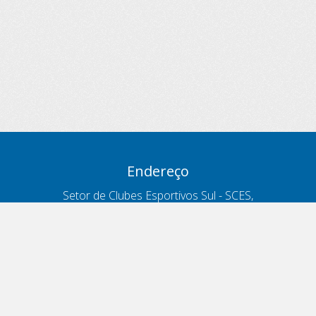
Endereço
Setor de Clubes Esportivos Sul - SCES,
trecho 03, lote 10, Projeto Orla Polo 8
- Brasília - DF
Contatos
Telefone 166