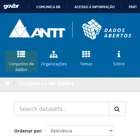
COMUNICA BR
ACESSO À INFORMAÇÃO
PARTI
IR
PARA
O
CONTEÚDO
Conjuntos de
Organizações
Temas
Sobre
dados
Conjuntos de dados
Ordenar por