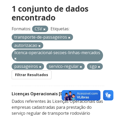
1 conjunto de dados
encontrado
Formatos:
CSV
Etiquetas:
transporte-de-passageiros
autorizacao
licenca-operacional-secoes-linhas-mercados
passageiros
servico-regular
sgp
Filtrar Resultados
Licenças Operacionais [Descontinuado]
Dados referentes às Licenças Operacionais das
empresas cadastradas para prestação do
serviço regular de transporte rodoviário