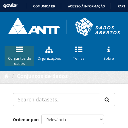
COMUNICA BR
ACESSO À INFORMAÇÃO
PARTI
IR
PARA
O
CONTEÚDO
Conjuntos de
Organizações
Temas
Sobre
dados
Conjuntos de dados
Ordenar por