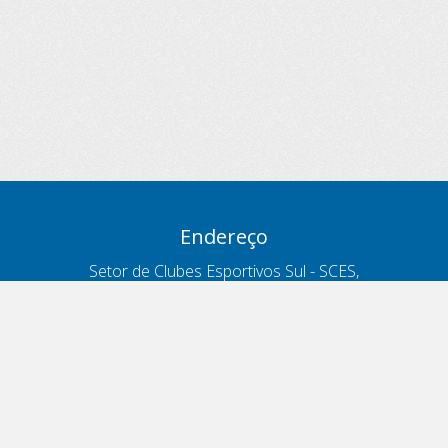
Endereço
Setor de Clubes Esportivos Sul - SCES,
trecho 03, lote 10, Projeto Orla Polo 8
- Brasília - DF
Contatos
Telefone 166
ouvidoria@antt.gov.br