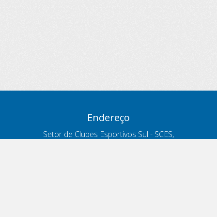
Endereço
Setor de Clubes Esportivos Sul - SCES,
trecho 03, lote 10, Projeto Orla Polo 8
- Brasília - DF
Contatos
Telefone 166