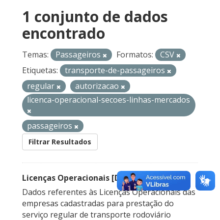
1 conjunto de dados
encontrado
Temas:
Passageiros
Formatos:
CSV
Etiquetas:
transporte-de-passageiros
regular
autorizacao
licenca-operacional-secoes-linhas-mercados
passageiros
Filtrar Resultados
Licenças Operacionais [Descontinuado]
Dados referentes às Licenças Operacionais das
empresas cadastradas para prestação do
serviço regular de transporte rodoviário