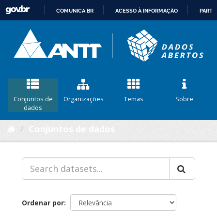
COMUNICA BR
ACESSO À INFORMAÇÃO
PARTI
IR
PARA
O
CONTEÚDO
Conjuntos de
Organizações
Temas
Sobre
dados
Conjuntos de dados
Ordenar por