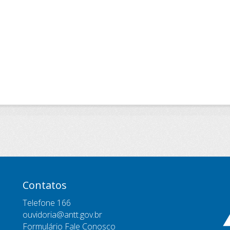
Contatos
Telefone 166
ouvidoria@antt.gov.br
Formulário Fale Conosco