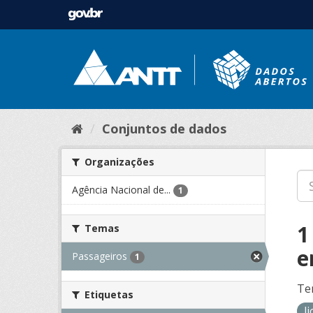
Conjuntos de dados
Organizações
Agência Nacional de...
1
1
Temas
e
Passageiros
1
Te
Etiquetas
l