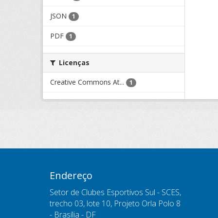
JSON
1
PDF
1
Licenças
Creative Commons At...
1
Endereço
Setor de Clubes Esportivos Sul - SCES,
trecho 03, lote 10, Projeto Orla Polo 8
- Brasília - DF