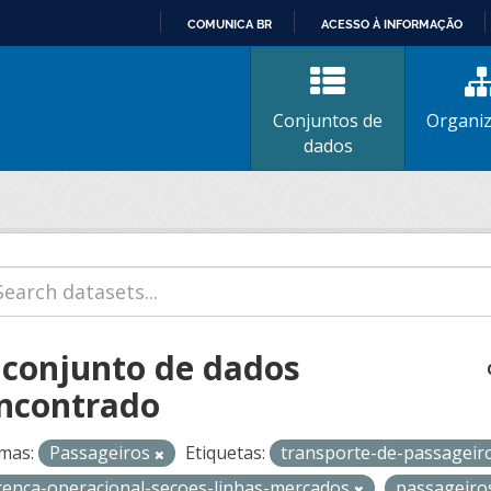
COMUNICA BR
ACESSO À INFORMAÇÃO
IR
PARA
O
Conjuntos de
Organi
CONTEÚDO
dados
 conjunto de dados
ncontrado
mas:
Passageiros
Etiquetas:
transporte-de-passageir
icenca-operacional-secoes-linhas-mercados
passageir