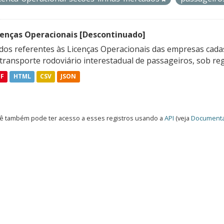
cenças Operacionais [Descontinuado]
dos referentes às Licenças Operacionais das empresas cadas
transporte rodoviário interestadual de passageiros, sob reg
DF
HTML
CSV
JSON
ê também pode ter acesso a esses registros usando a
API
(veja
Documenta