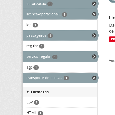
autorizacao
1
licenca-operacional...
1
Li
lop
Da
1
de 
passageiros
1
P
regular
1
servico-regular
1
Voc
sgp
1
transporte-de-passa...
1
Formatos
CSV
1
HTML
1