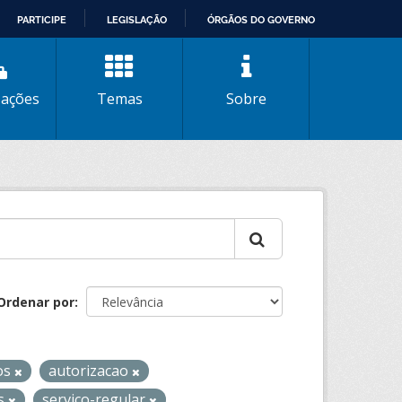
PARTICIPE
LEGISLAÇÃO
ÓRGÃOS DO GOVERNO
zações
Temas
Sobre
Ordenar por
os
autorizacao
os
servico-regular