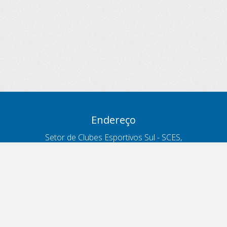
Endereço
Setor de Clubes Esportivos Sul - SCES,
trecho 03, lote 10, Projeto Orla Polo 8
- Brasília - DF
Contatos
Telefone 166
ouvidoria@antt.gov.br