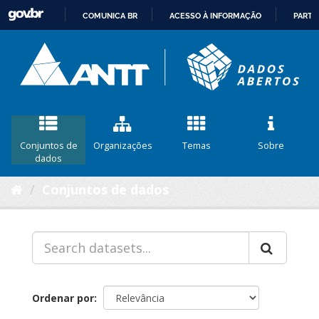
COMUNICA BR
ACESSO À INFORMAÇÃO
PARTI
IR
PARA
O
CONTEÚDO
Conjuntos de
Organizações
Temas
Sobre
dados
Conjuntos de dados
Ordenar por