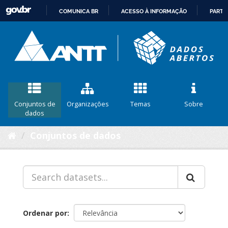
COMUNICA BR
ACESSO À INFORMAÇÃO
PARTI
IR
PARA
O
CONTEÚDO
Conjuntos de
Organizações
Temas
Sobre
dados
Conjuntos de dados
Ordenar por