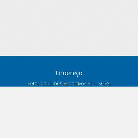
Endereço
Setor de Clubes Esportivos Sul - SCES,
trecho 03, lote 10, Projeto Orla Polo 8
- Brasília - DF
Contatos
Telefone 166
ouvidoria@antt.gov.br