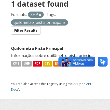
1 dataset found
Formats:
SHP
Tags:
quilometro_pista_principal
Filter Results
Quilômetro Pista Principal
Informações sobre quilômetro pista principal .
KMZ
SHP
PDF
CSV
JSON
You can also access this registry using the
API
(see
API
Docs
).