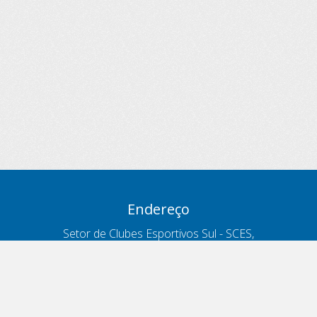
Endereço
Setor de Clubes Esportivos Sul - SCES,
trecho 03, lote 10, Projeto Orla Polo 8
- Brasília - DF
Contatos