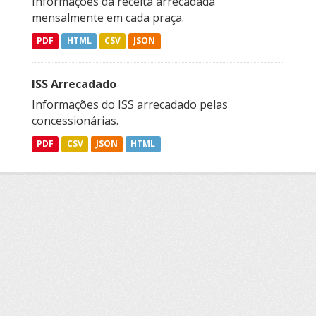
Informações da receita arrecadada
mensalmente em cada praça.
PDF
HTML
CSV
JSON
ISS Arrecadado
Informações do ISS arrecadado pelas
concessionárias.
PDF
CSV
JSON
HTML