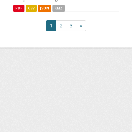
PDF
CSV
JSON
KMZ
1
2
3
»