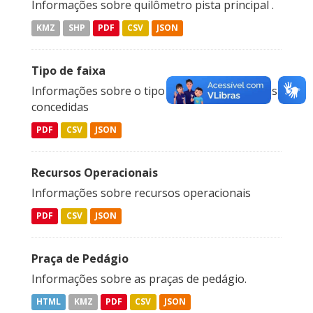
Informações sobre quilômetro pista principal .
KMZ
SHP
PDF
CSV
JSON
Tipo de faixa
Informações sobre o tipo de faixa das rodovias
concedidas
PDF
CSV
JSON
Recursos Operacionais
Informações sobre recursos operacionais
PDF
CSV
JSON
Praça de Pedágio
Informações sobre as praças de pedágio.
HTML
KMZ
PDF
CSV
JSON