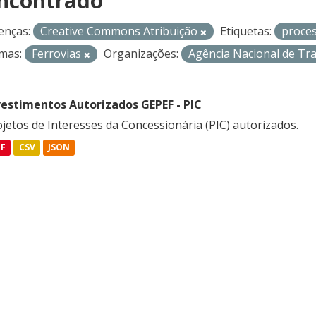
ncontrado
enças:
Creative Commons Atribuição
Etiquetas:
proce
mas:
Ferrovias
Organizações:
Agência Nacional de Tr
vestimentos Autorizados GEPEF - PIC
jetos de Interesses da Concessionária (PIC) autorizados.
DF
CSV
JSON