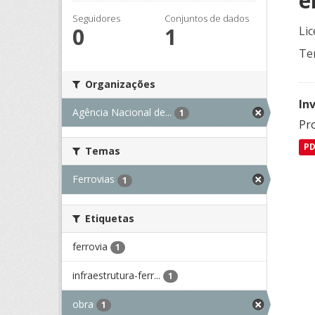
e
Seguidores
Conjuntos de dados
0
1
Lic
Te
Organizações
In
Agência Nacional de...
1
Pro
P
Temas
Ferrovias
1
Etiquetas
ferrovia
1
infraestrutura-ferr...
1
obra
1