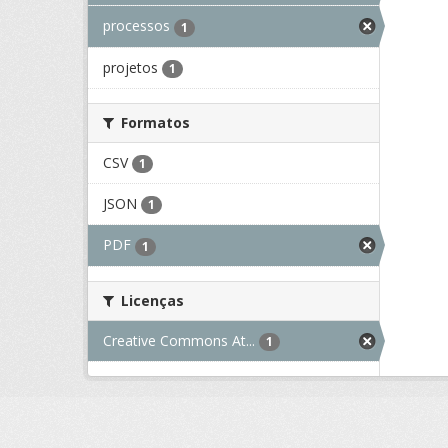
processos
1
projetos
1
Formatos
CSV
1
JSON
1
PDF
1
Licenças
Creative Commons At...
1