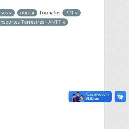
ssos
obra
Formatos:
PDF
ansportes Terrestres - ANTT