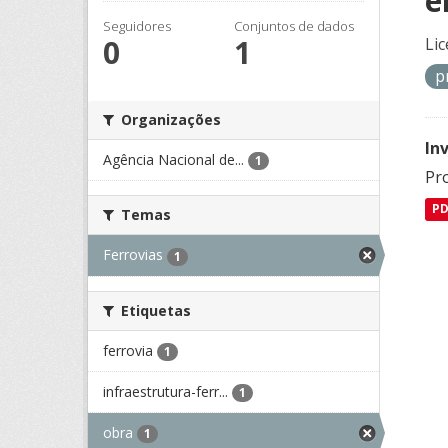
e
Seguidores
Conjuntos de dados
0
1
Lic
p
Organizações
In
Agência Nacional de...
1
Pro
P
Temas
Ferrovias
1
Etiquetas
ferrovia
1
infraestrutura-ferr...
1
obra
1