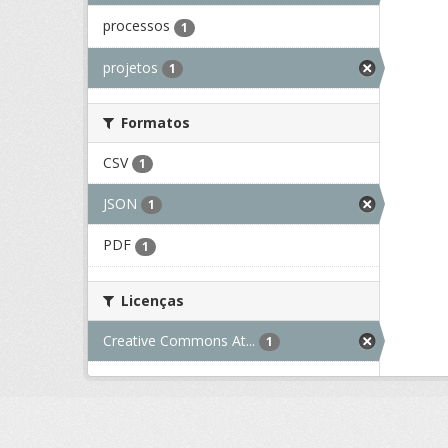
processos
1
projetos
1
Formatos
CSV
1
JSON
1
PDF
1
Licenças
Creative Commons At...
1