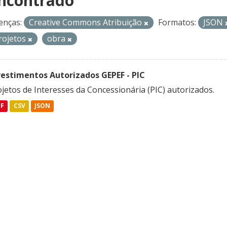
ncontrado
enças:
Creative Commons Atribuição
Formatos:
JSON
rojetos
obra
vestimentos Autorizados GEPEF - PIC
jetos de Interesses da Concessionária (PIC) autorizados.
DF
CSV
JSON