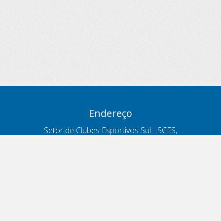
Endereço
Setor de Clubes Esportivos Sul - SCES,
trecho 03, lote 10, Projeto Orla Polo 8
- Brasília - DF
Contatos
Telefone 166
ouvidoria@antt.gov.br