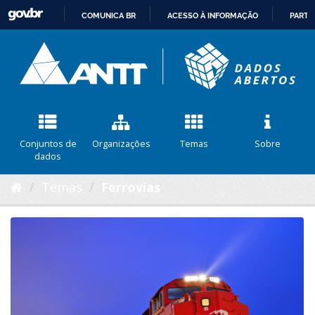
COMUNICA BR
ACESSO À INFORMAÇÃO
PARTI
IR
PARA
O
CONTEÚDO
Conjuntos de
Organizações
Temas
Sobre
dados
Temas
Ferrovias