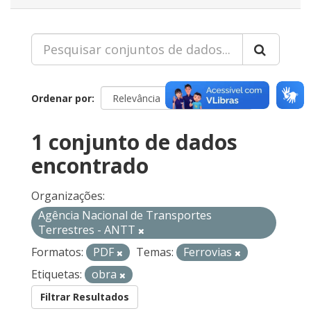
Ordenar por
1 conjunto de dados
encontrado
Organizações:
Agência Nacional de Transportes
Terrestres - ANTT
Formatos:
PDF
Temas:
Ferrovias
Etiquetas:
obra
Filtrar Resultados