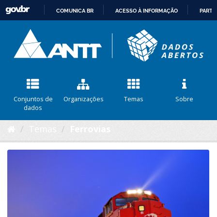
COMUNICA BR
ACESSO À INFORMAÇÃO
PARTI
IR
PARA
O
CONTEÚDO
Conjuntos de
Organizações
Temas
Sobre
dados
Temas
Ferrovias