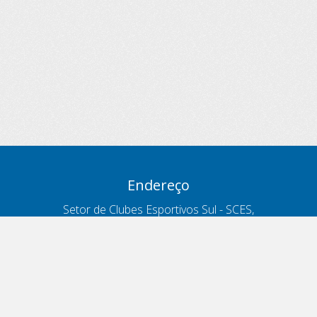
Endereço
Setor de Clubes Esportivos Sul - SCES,
trecho 03, lote 10, Projeto Orla Polo 8
- Brasília - DF
Contatos
Telefone 166