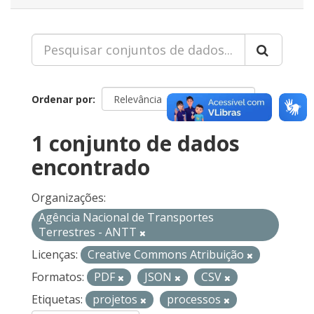
Ordenar por
1 conjunto de dados
encontrado
Organizações:
Agência Nacional de Transportes
Terrestres - ANTT
Licenças:
Creative Commons Atribuição
Formatos:
PDF
JSON
CSV
Etiquetas:
projetos
processos