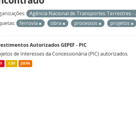
ncontrado
ganizações:
Agência Nacional de Transportes Terrestres 
quetas:
ferrovia
obra
processos
projetos
vestimentos Autorizados GEPEF - PIC
jetos de Interesses da Concessionária (PIC) autorizados.
DF
CSV
JSON