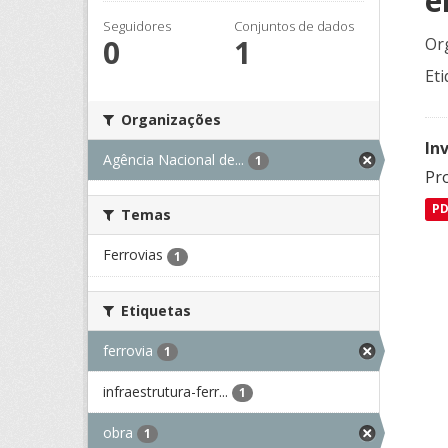
e
Seguidores
Conjuntos de dados
0
1
Or
Eti
Organizações
In
Agência Nacional de...
1
Pro
P
Temas
Ferrovias
1
Etiquetas
ferrovia
1
infraestrutura-ferr...
1
obra
1