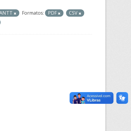
- ANTT
Formatos:
PDF
CSV