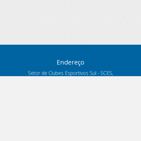
Endereço
Setor de Clubes Esportivos Sul - SCES,
trecho 03, lote 10, Projeto Orla Polo 8
- Brasília - DF
Contatos
Telefone 166
ouvidoria@antt.gov.br
Formulário Fale Conosco