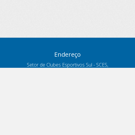
Endereço
Setor de Clubes Esportivos Sul - SCES,
trecho 03, lote 10, Projeto Orla Polo 8
- Brasília - DF
Contatos
Telefone 166
ouvidoria@antt.gov.br
Formulário Fale Conosco