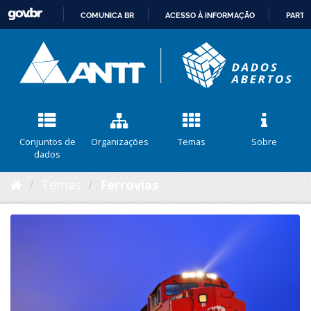
COMUNICA BR
ACESSO À INFORMAÇÃO
PARTI
IR
PARA
O
CONTEÚDO
Conjuntos de
Organizações
Temas
Sobre
dados
Temas
Ferrovias