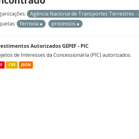
ncontrado
ganizações:
Agência Nacional de Transportes Terrestres 
quetas:
ferrovia
processos
vestimentos Autorizados GEPEF - PIC
jetos de Interesses da Concessionária (PIC) autorizados.
DF
CSV
JSON