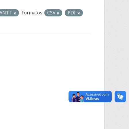
- ANTT
Formatos:
CSV
PDF