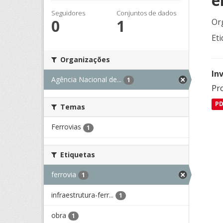
e
Seguidores
Conjuntos de dados
0
1
Or
Eti
Organizações
In
Agência Nacional de...
1
Pro
P
Temas
Ferrovias
1
Etiquetas
ferrovia
1
infraestrutura-ferr...
1
obra
1