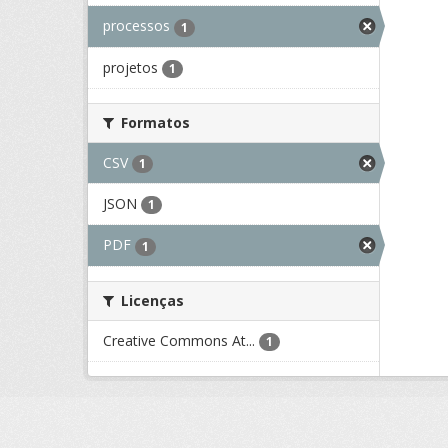
processos
1
projetos
1
Formatos
CSV
1
JSON
1
PDF
1
Licenças
Creative Commons At...
1