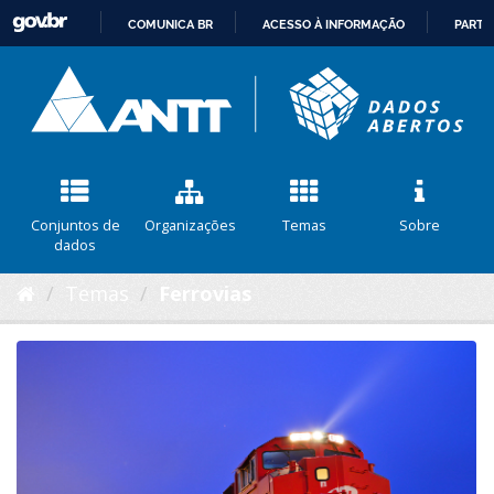
COMUNICA BR
ACESSO À INFORMAÇÃO
PARTI
IR
PARA
O
CONTEÚDO
Conjuntos de
Organizações
Temas
Sobre
dados
Temas
Ferrovias