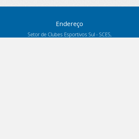
Endereço
Setor de Clubes Esportivos Sul - SCES,
trecho 03, lote 10, Projeto Orla Polo 8
- Brasília - DF
Contatos
Telefone 166
ouvidoria@antt.gov.br
Formulário Fale Conosco