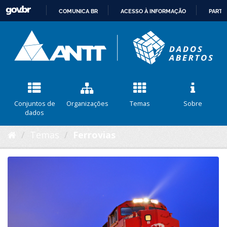
COMUNICA BR
ACESSO À INFORMAÇÃO
PARTI
IR
PARA
O
CONTEÚDO
Conjuntos de
Organizações
Temas
Sobre
dados
Temas
Ferrovias