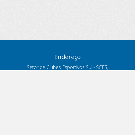
Endereço
Setor de Clubes Esportivos Sul - SCES,
trecho 03, lote 10, Projeto Orla Polo 8
- Brasília - DF
Contatos
Telefone 166
ouvidoria@antt.gov.br
Formulário Fale Conosco