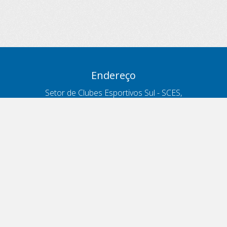
Endereço
Setor de Clubes Esportivos Sul - SCES,
trecho 03, lote 10, Projeto Orla Polo 8
- Brasília - DF
Contatos
Telefone 166
ouvidoria@antt.gov.br
Formulário Fale Conosco