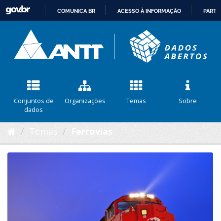
COMUNICA BR
ACESSO À INFORMAÇÃO
PARTI
IR
PARA
O
CONTEÚDO
Conjuntos de
Organizações
Temas
Sobre
dados
Temas
Ferrovias