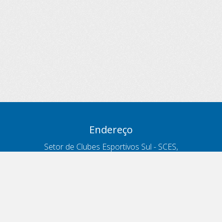
Endereço
Setor de Clubes Esportivos Sul - SCES,
trecho 03, lote 10, Projeto Orla Polo 8
- Brasília - DF
Contatos
Telefone 166