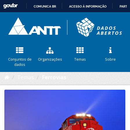
COMUNICA BR
ACESSO À INFORMAÇÃO
PARTI
IR
PARA
O
CONTEÚDO
Conjuntos de
Organizações
Temas
Sobre
dados
Temas
Ferrovias