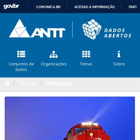
COMUNICA BR
ACESSO À INFORMAÇÃO
PARTI
IR
PARA
O
CONTEÚDO
Conjuntos de
Organizações
Temas
Sobre
dados
Temas
Ferrovias