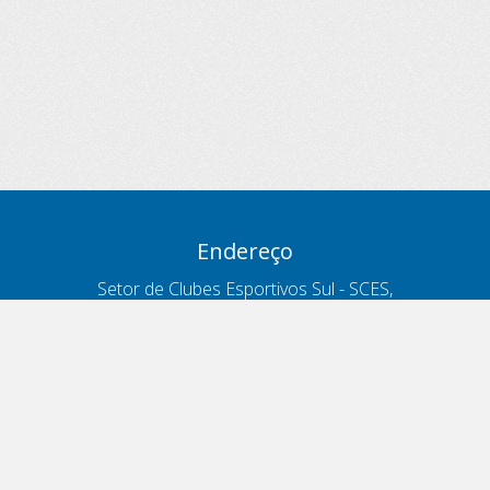
Endereço
Setor de Clubes Esportivos Sul - SCES,
trecho 03, lote 10, Projeto Orla Polo 8
- Brasília - DF
Contatos
Telefone 166
ouvidoria@antt.gov.br