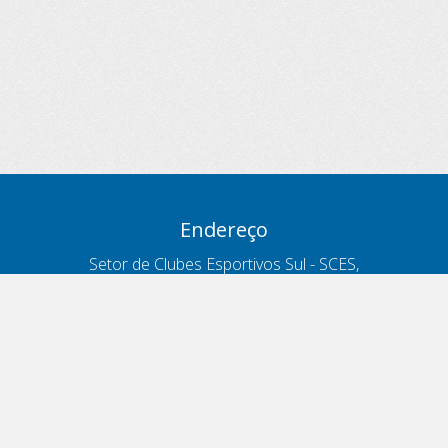
Endereço
Setor de Clubes Esportivos Sul - SCES,
trecho 03, lote 10, Projeto Orla Polo 8
- Brasília - DF
Contatos
Telefone 166
ouvidoria@antt.gov.br