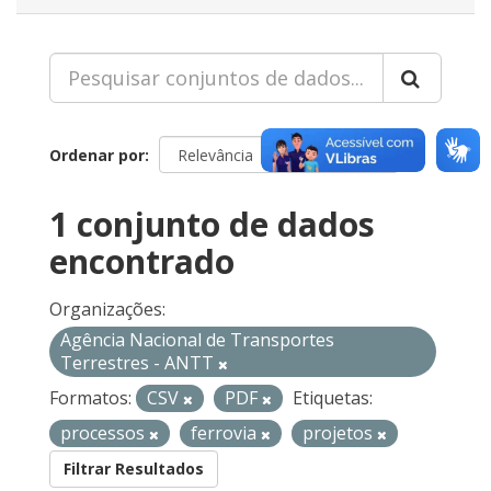
Ordenar por
1 conjunto de dados
encontrado
Organizações:
Agência Nacional de Transportes
Terrestres - ANTT
Formatos:
CSV
PDF
Etiquetas:
processos
ferrovia
projetos
Filtrar Resultados