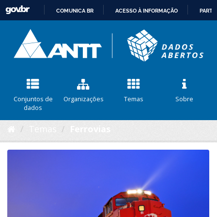
COMUNICA BR
ACESSO À INFORMAÇÃO
PARTI
IR
PARA
O
CONTEÚDO
Conjuntos de
Organizações
Temas
Sobre
dados
Temas
Ferrovias