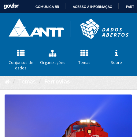
COMUNICA BR
ACESSO À INFORMAÇÃO
PARTI
IR
PARA
O
CONTEÚDO
Conjuntos de
Organizações
Temas
Sobre
dados
Temas
Ferrovias