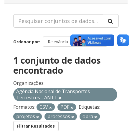
Ordenar por
1 conjunto de dados
encontrado
Organizações:
Agência Nacional de Transportes
Terrestres - ANTT
Formatos:
CSV
PDF
Etiquetas:
projetos
processos
obra
Filtrar Resultados