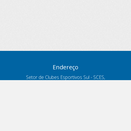
Endereço
Setor de Clubes Esportivos Sul - SCES,
trecho 03, lote 10, Projeto Orla Polo 8
- Brasília - DF
Contatos
Telefone 166
ouvidoria@antt.gov.br