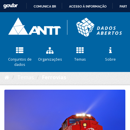
COMUNICA BR
ACESSO À INFORMAÇÃO
PARTI
IR
PARA
O
CONTEÚDO
Conjuntos de
Organizações
Temas
Sobre
dados
Temas
Ferrovias