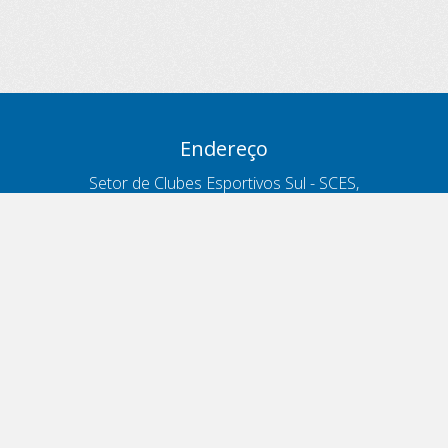
Endereço
Setor de Clubes Esportivos Sul - SCES,
trecho 03, lote 10, Projeto Orla Polo 8
- Brasília - DF
Contatos
Telefone 166
ouvidoria@antt.gov.br
Formulário Fale Conosco