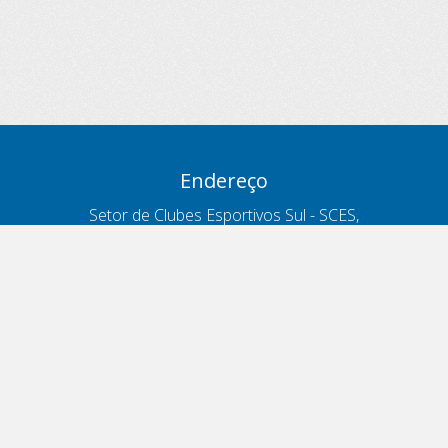
Endereço
Setor de Clubes Esportivos Sul - SCES,
trecho 03, lote 10, Projeto Orla Polo 8
- Brasília - DF
Contatos
Telefone 166
ouvidoria@antt.gov.br
Formulário Fale Conosco