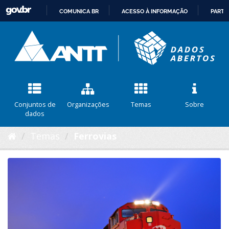
COMUNICA BR
ACESSO À INFORMAÇÃO
PARTI
IR
PARA
O
CONTEÚDO
Conjuntos de
Organizações
Temas
Sobre
dados
Temas
Ferrovias