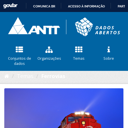
COMUNICA BR
ACESSO À INFORMAÇÃO
PARTI
IR
PARA
O
CONTEÚDO
Conjuntos de
Organizações
Temas
Sobre
dados
Temas
Ferrovias