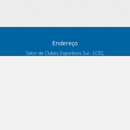
Endereço
Setor de Clubes Esportivos Sul - SCES,
trecho 03, lote 10, Projeto Orla Polo 8
- Brasília - DF
Contatos
Telefone 166
ouvidoria@antt.gov.br
Formulário Fale Conosco