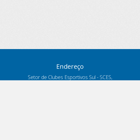
Endereço
Setor de Clubes Esportivos Sul - SCES,
trecho 03, lote 10, Projeto Orla Polo 8
- Brasília - DF
Contatos
Telefone 166
ouvidoria@antt.gov.br
Formulário Fale Conosco