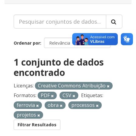
Ordenar por
1 conjunto de dados
encontrado
Licenças:
Creative Commons Atribuição
Formatos:
PDF
CSV
Etiquetas:
ferrovia
obra
processos
projetos
Filtrar Resultados