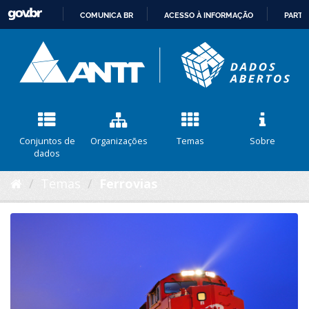
COMUNICA BR
ACESSO À INFORMAÇÃO
PARTI
IR
PARA
O
CONTEÚDO
Conjuntos de
Organizações
Temas
Sobre
dados
Temas
Ferrovias