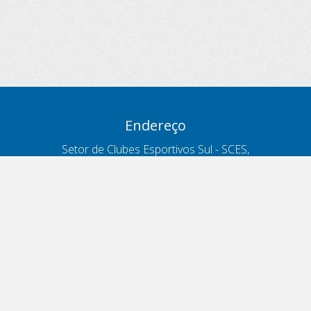
Endereço
Setor de Clubes Esportivos Sul - SCES,
trecho 03, lote 10, Projeto Orla Polo 8
- Brasília - DF
Contatos
Telefone 166
ouvidoria@antt.gov.br
Formulário Fale Conosco