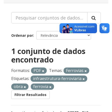
Ordenar por
1 conjunto de dados
encontrado
Formatos:
PDF
Temas:
Ferrovias
Etiquetas:
infraestrutura-ferroviaria
obra
ferrovia
Filtrar Resultados