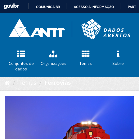
COMUNICA BR
ACESSO À INFORMAÇÃO
PARTI
IR
PARA
O
CONTEÚDO
Conjuntos de
Organizações
Temas
Sobre
dados
Temas
Ferrovias