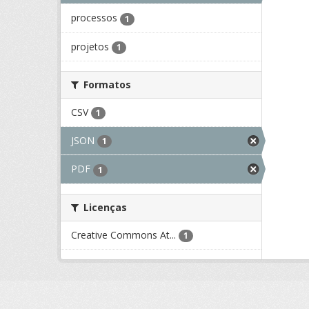
processos
1
projetos
1
Formatos
CSV
1
JSON
1
PDF
1
Licenças
Creative Commons At...
1