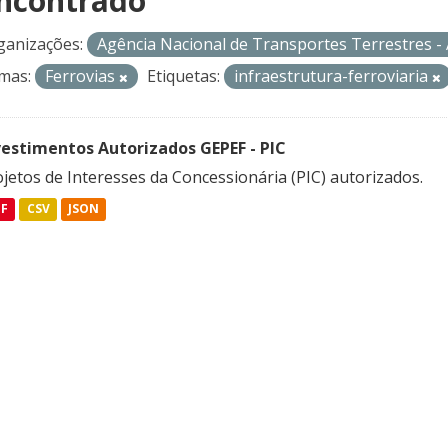
ncontrado
ganizações:
Agência Nacional de Transportes Terrestres 
mas:
Ferrovias
Etiquetas:
infraestrutura-ferroviaria
vestimentos Autorizados GEPEF - PIC
jetos de Interesses da Concessionária (PIC) autorizados.
DF
CSV
JSON