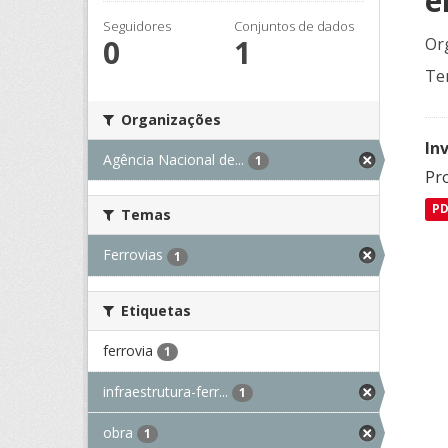
e
Seguidores
Conjuntos de dados
0
1
Or
Te
Organizações
In
Agência Nacional de...
1
Pro
P
Temas
Ferrovias
1
Etiquetas
ferrovia
1
infraestrutura-ferr...
1
obra
1