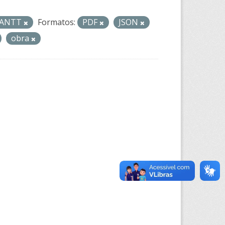
- ANTT
Formatos:
PDF
JSON
obra