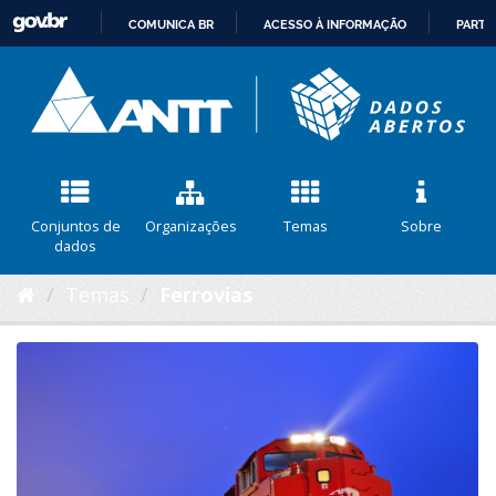
COMUNICA BR
ACESSO À INFORMAÇÃO
PARTI
IR
PARA
O
CONTEÚDO
Conjuntos de
Organizações
Temas
Sobre
dados
Temas
Ferrovias