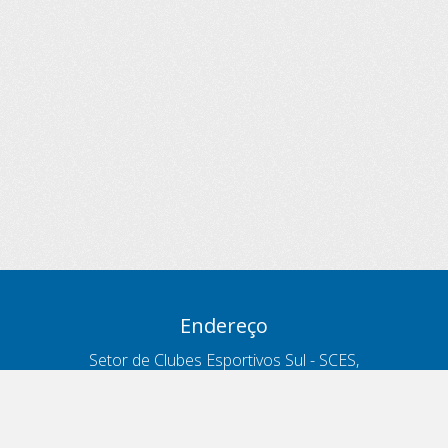
Endereço
Setor de Clubes Esportivos Sul - SCES,
trecho 03, lote 10, Projeto Orla Polo 8
- Brasília - DF