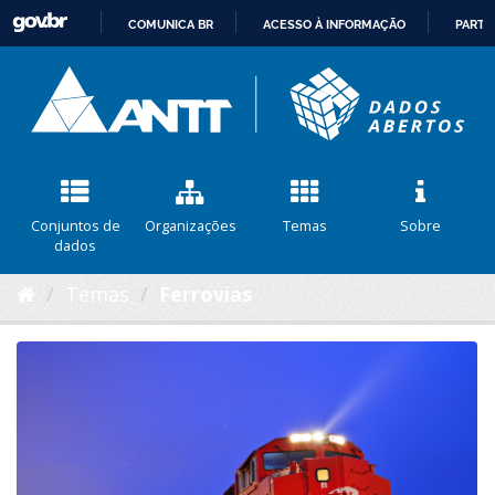
COMUNICA BR
ACESSO À INFORMAÇÃO
PARTI
IR
PARA
O
CONTEÚDO
Conjuntos de
Organizações
Temas
Sobre
dados
Temas
Ferrovias