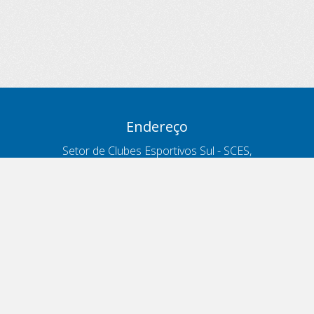
Endereço
Setor de Clubes Esportivos Sul - SCES,
trecho 03, lote 10, Projeto Orla Polo 8
- Brasília - DF
Contatos
Telefone 166
ouvidoria@antt.gov.br
Formulário Fale Conosco