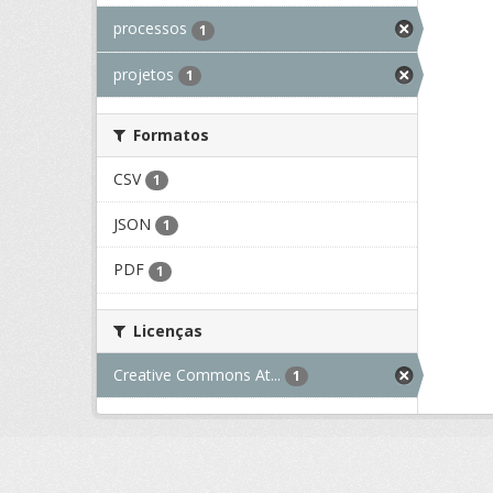
processos
1
projetos
1
Formatos
CSV
1
JSON
1
PDF
1
Licenças
Creative Commons At...
1