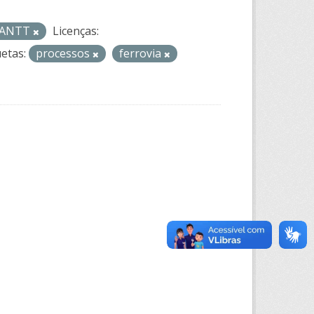
- ANTT
Licenças:
uetas:
processos
ferrovia