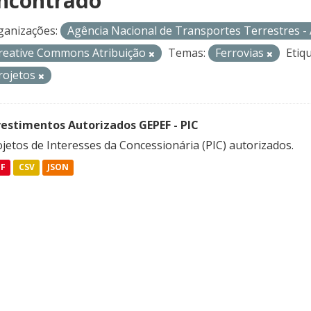
ncontrado
ganizações:
Agência Nacional de Transportes Terrestres 
reative Commons Atribuição
Temas:
Ferrovias
Etiq
rojetos
vestimentos Autorizados GEPEF - PIC
jetos de Interesses da Concessionária (PIC) autorizados.
DF
CSV
JSON