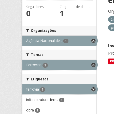
e
Seguidores
Conjuntos de dados
0
1
Or
C
p
Organizações
Agência Nacional de...
1
In
Pro
Temas
P
Ferrovias
1
Etiquetas
ferrovia
1
infraestrutura-ferr...
1
obra
1