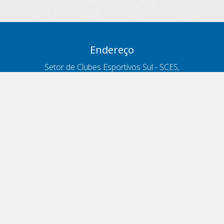
Endereço
Setor de Clubes Esportivos Sul - SCES,
trecho 03, lote 10, Projeto Orla Polo 8
- Brasília - DF
Contatos
Telefone 166
ouvidoria@antt.gov.br
Formulário Fale Conosco