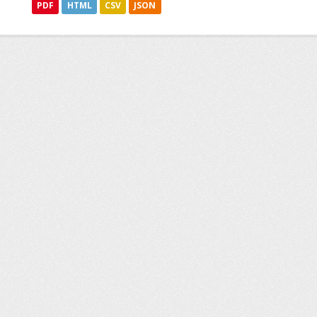
PDF
HTML
CSV
JSON