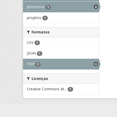
processos
1
projetos
1
Formatos
CSV
1
JSON
1
PDF
1
Licenças
Creative Commons At...
1