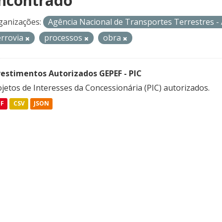
ncontrado
ganizações:
Agência Nacional de Transportes Terrestres 
errovia
processos
obra
vestimentos Autorizados GEPEF - PIC
jetos de Interesses da Concessionária (PIC) autorizados.
DF
CSV
JSON