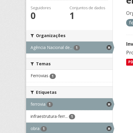
e
Seguidores
Conjuntos de dados
0
1
Or
f
Organizações
In
Agência Nacional de...
1
Pro
P
Temas
Ferrovias
1
Etiquetas
ferrovia
1
infraestrutura-ferr...
1
obra
1