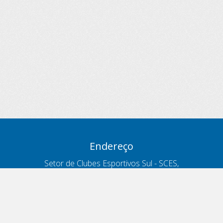
Endereço
Setor de Clubes Esportivos Sul - SCES,
trecho 03, lote 10, Projeto Orla Polo 8
- Brasília - DF
Contatos