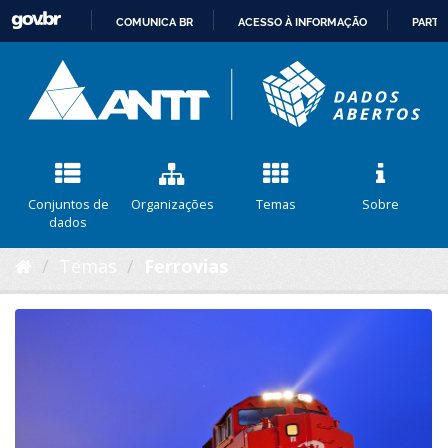
COMUNICA BR
ACESSO À INFORMAÇÃO
PARTI
IR
PARA
O
CONTEÚDO
Conjuntos de
Organizações
Temas
Sobre
dados
Temas
Ferrovias