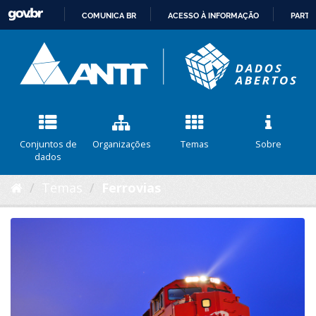
COMUNICA BR
ACESSO À INFORMAÇÃO
PARTI
IR
PARA
O
CONTEÚDO
Conjuntos de
Organizações
Temas
Sobre
dados
Temas
Ferrovias