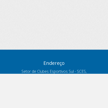
Endereço
Setor de Clubes Esportivos Sul - SCES,
trecho 03, lote 10, Projeto Orla Polo 8
- Brasília - DF
Contatos
Telefone 166