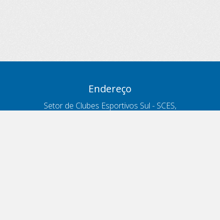
Endereço
Setor de Clubes Esportivos Sul - SCES,
trecho 03, lote 10, Projeto Orla Polo 8
- Brasília - DF
Contatos
Telefone 166
ouvidoria@antt.gov.br
Formulário Fale Conosco