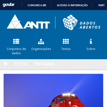
COMUNICA BR
ACESSO À INFORMAÇÃO
PARTI
IR
PARA
O
CONTEÚDO
Conjuntos de
Organizações
Temas
Sobre
dados
Temas
Ferrovias