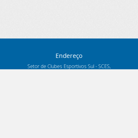
Endereço
Setor de Clubes Esportivos Sul - SCES,
trecho 03, lote 10, Projeto Orla Polo 8
- Brasília - DF
Contatos
Telefone 166
ouvidoria@antt.gov.br
Formulário Fale Conosco