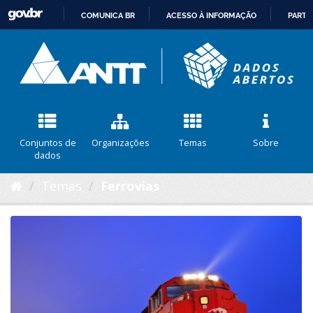
COMUNICA BR
ACESSO À INFORMAÇÃO
PARTI
IR
PARA
O
CONTEÚDO
Conjuntos de
Organizações
Temas
Sobre
dados
Temas
Ferrovias