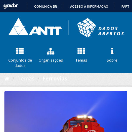
COMUNICA BR
ACESSO À INFORMAÇÃO
PARTI
IR
PARA
O
CONTEÚDO
Conjuntos de
Organizações
Temas
Sobre
dados
Temas
Ferrovias