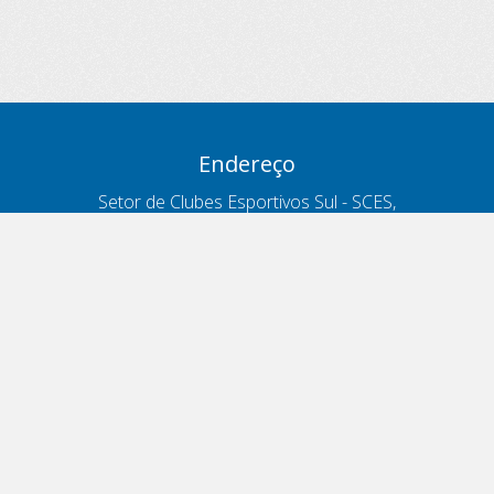
Endereço
Setor de Clubes Esportivos Sul - SCES,
trecho 03, lote 10, Projeto Orla Polo 8
- Brasília - DF
Contatos
Telefone 166
ouvidoria@antt.gov.br
Formulário Fale Conosco