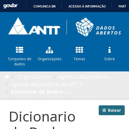
COMUNICA BR
ACESSO À INFORMAÇÃO
PARTI
IR
PARA
O
CONTEÚDO
Conjuntos de
Organizações
Temas
Sobre
dados
Organizações
Agência Nacional de ...
Agenda Regulatória da ANTT
Dicionario de Dados - ...
Dicionario
Baixar