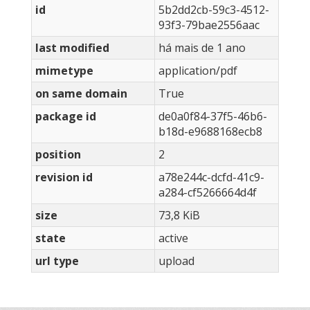
id
5b2dd2cb-59c3-4512-
93f3-79bae2556aac
last modified
há mais de 1 ano
mimetype
application/pdf
on same domain
True
package id
de0a0f84-37f5-46b6-
b18d-e9688168ecb8
position
2
revision id
a78e244c-dcfd-41c9-
a284-cf5266664d4f
size
73,8 KiB
state
active
url type
upload