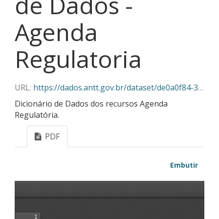
de Dados -
Agenda
Regulatoria
URL:
https://dados.antt.gov.br/dataset/de0a0f84-37f5-46b6-b18d-e9688168ecb8/resource/5b2dd2cb-59c3-4512-93f3-79bae2556aac/download/dicionario-de-dados-agenda-regulatoria.pdf
Dicionário de Dados dos recursos Agenda
Regulatória.
PDF
Embutir