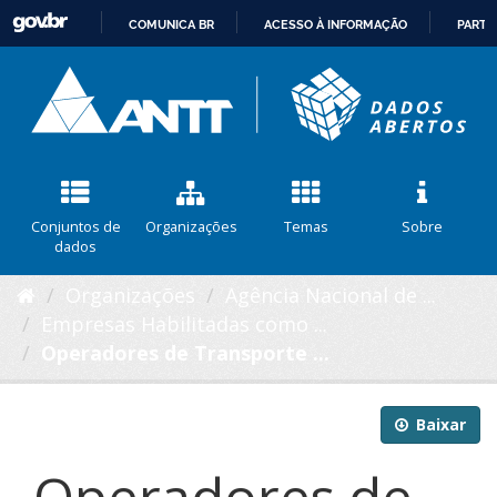
COMUNICA BR
ACESSO À INFORMAÇÃO
PARTI
IR
PARA
O
CONTEÚDO
Conjuntos de
Organizações
Temas
Sobre
dados
Organizações
Agência Nacional de ...
Empresas Habilitadas como ...
Operadores de Transporte ...
Baixar
Operadores de