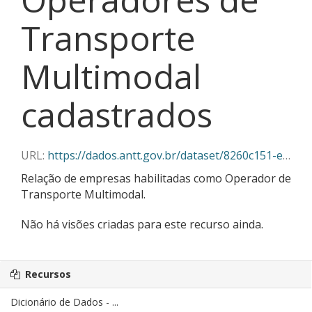
Transporte
Multimodal
cadastrados
URL:
https://dados.antt.gov.br/dataset/8260c151-edaa-4620-82d6-cf2080374e63/resource/0eff1142-6b3c-4636-92c9-021485ba7862/download/operador_transporte_multimodal.json
Relação de empresas habilitadas como Operador de
Transporte Multimodal.
Não há visões criadas para este recurso ainda.
Recursos
Dicionário de Dados - ...