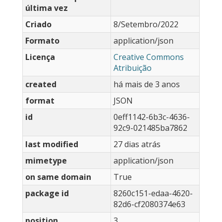
última vez
Criado
8/Setembro/2022
Formato
application/json
Licença
Creative Commons
Atribuição
created
há mais de 3 anos
format
JSON
id
0eff1142-6b3c-4636-
92c9-021485ba7862
last modified
27 dias atrás
mimetype
application/json
on same domain
True
package id
8260c151-edaa-4620-
82d6-cf2080374e63
position
3