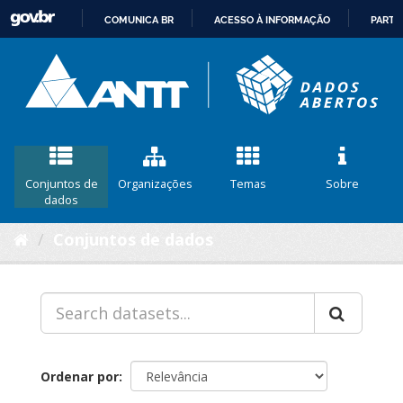
COMUNICA BR
ACESSO À INFORMAÇÃO
PARTI
IR
PARA
O
CONTEÚDO
Conjuntos de
Organizações
Temas
Sobre
dados
Conjuntos de dados
Ordenar por