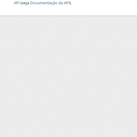
API
(veja
Documentação da API
).