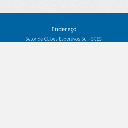
Endereço
Setor de Clubes Esportivos Sul - SCES,
trecho 03, lote 10, Projeto Orla Polo 8
- Brasília - DF
Contatos
Telefone 166
ouvidoria@antt.gov.br
Formulário Fale Conosco