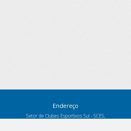
Endereço
Setor de Clubes Esportivos Sul - SCES,
trecho 03, lote 10, Projeto Orla Polo 8
- Brasília - DF