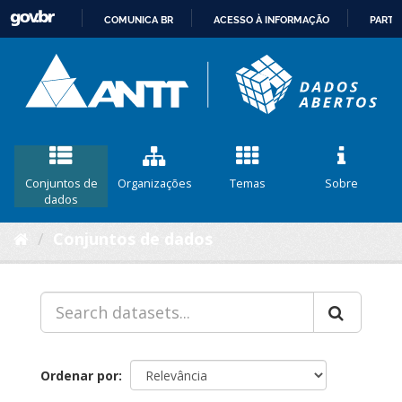
COMUNICA BR
ACESSO À INFORMAÇÃO
PARTI
IR
PARA
O
CONTEÚDO
Conjuntos de
Organizações
Temas
Sobre
dados
Conjuntos de dados
Ordenar por