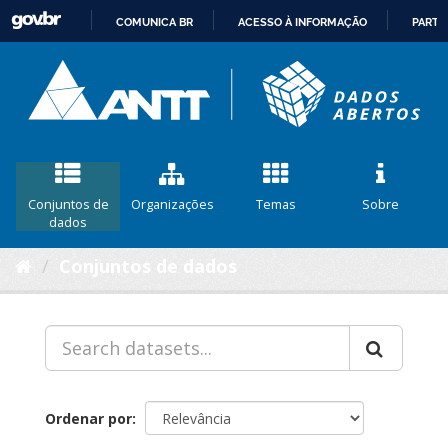
COMUNICA BR
ACESSO À INFORMAÇÃO
PARTI
IR
PARA
O
CONTEÚDO
Conjuntos de
Organizações
Temas
Sobre
dados
Conjuntos de dados
Ordenar por