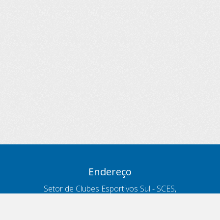
Endereço
Setor de Clubes Esportivos Sul - SCES,
trecho 03, lote 10, Projeto Orla Polo 8
- Brasília - DF