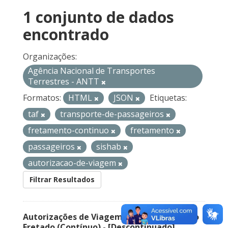
1 conjunto de dados
encontrado
Organizações:
Agência Nacional de Transportes
Terrestres - ANTT
Formatos:
HTML
JSON
Etiquetas:
taf
transporte-de-passageiros
fretamento-continuo
fretamento
passageiros
sishab
autorizacao-de-viagem
Filtrar Resultados
Autorizações de Viagem Nacional – Serviço
Fretado (Contínuo) - [Descontinuado]