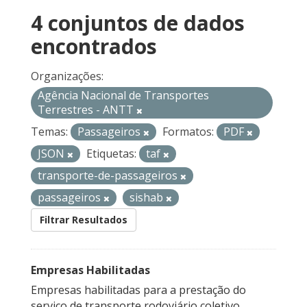
4 conjuntos de dados
encontrados
Organizações:
Agência Nacional de Transportes
Terrestres - ANTT
Temas:
Passageiros
Formatos:
PDF
JSON
Etiquetas:
taf
transporte-de-passageiros
passageiros
sishab
Filtrar Resultados
Empresas Habilitadas
Empresas habilitadas para a prestação do
serviço de transporte rodoviário coletivo