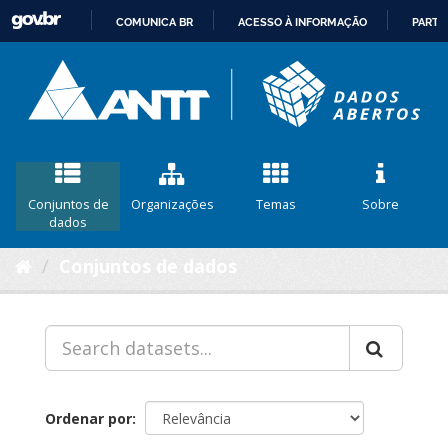
COMUNICA BR
ACESSO À INFORMAÇÃO
PARTI
IR
PARA
O
CONTEÚDO
Conjuntos de
Organizações
Temas
Sobre
dados
Conjuntos de dados
Ordenar por