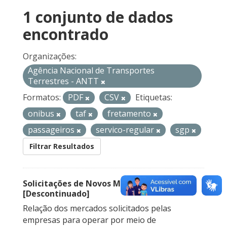
1 conjunto de dados
encontrado
Organizações:
Agência Nacional de Transportes
Terrestres - ANTT
Formatos:
PDF
CSV
Etiquetas:
onibus
taf
fretamento
passageiros
servico-regular
sgp
Filtrar Resultados
Solicitações de Novos Mercados
[Descontinuado]
Relação dos mercados solicitados pelas
empresas para operar por meio de