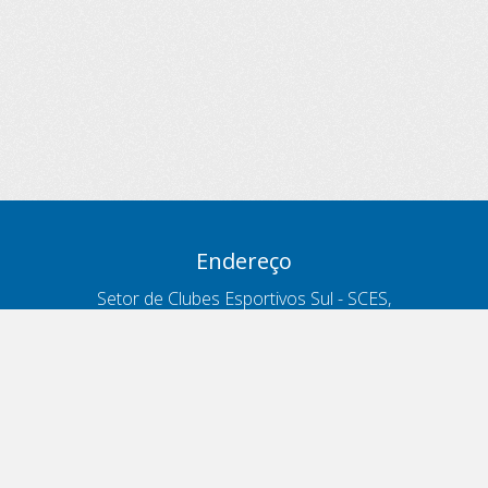
Endereço
Setor de Clubes Esportivos Sul - SCES,
trecho 03, lote 10, Projeto Orla Polo 8
- Brasília - DF
Contatos
Telefone 166
ouvidoria@antt.gov.br