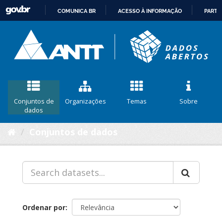
COMUNICA BR
ACESSO À INFORMAÇÃO
PARTI
IR
PARA
O
CONTEÚDO
Conjuntos de
Organizações
Temas
Sobre
dados
Conjuntos de dados
Ordenar por