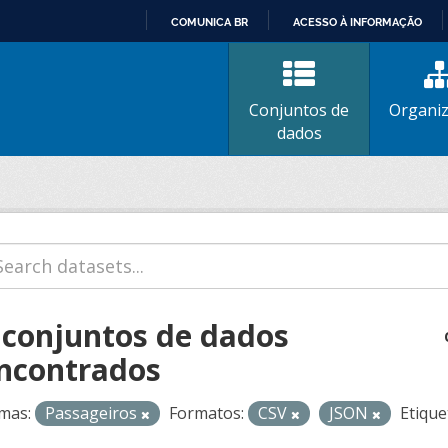
COMUNICA BR
ACESSO À INFORMAÇÃO
IR
PARA
O
Conjuntos de
Organi
CONTEÚDO
dados
 conjuntos de dados
ncontrados
mas:
Passageiros
Formatos:
CSV
JSON
Etique