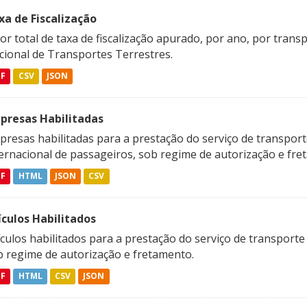
xa de Fiscalização
or total de taxa de fiscalização apurado, por ano, por tran
cional de Transportes Terrestres.
DF
CSV
JSON
presas Habilitadas
resas habilitadas para a prestação do serviço de transporte
ternacional de passageiros, sob regime de autorização e fre
DF
HTML
JSON
CSV
ículos Habilitados
culos habilitados para a prestação do serviço de transporte
b regime de autorização e fretamento.
DF
HTML
CSV
JSON