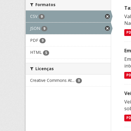
Formatos
Ta
Val
CSV
9
Na
JSON
9
P
PDF
9
Em
HTML
5
Emp
in
Licenças
P
Creative Commons At...
9
Ve
Veí
so
P