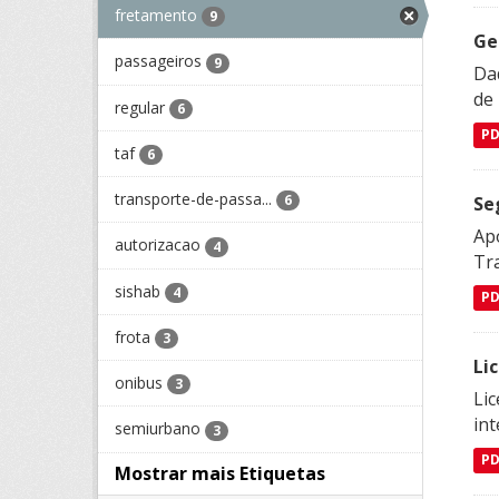
fretamento
9
Ge
passageiros
9
Dad
de
regular
6
P
taf
6
transporte-de-passa...
6
Se
Apó
autorizacao
4
Tra
sishab
4
P
frota
3
Li
onibus
3
Lic
in
semiurbano
3
P
Mostrar mais Etiquetas