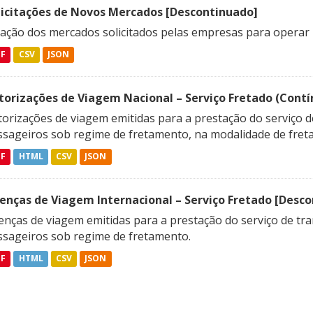
licitações de Novos Mercados [Descontinuado]
lação dos mercados solicitados pelas empresas para operar 
DF
CSV
JSON
torizações de Viagem Nacional – Serviço Fretado (Contí
orizações de viagem emitidas para a prestação do serviço d
ssageiros sob regime de fretamento, na modalidade de freta
DF
HTML
CSV
JSON
cenças de Viagem Internacional – Serviço Fretado [Desc
enças de viagem emitidas para a prestação do serviço de tra
ssageiros sob regime de fretamento.
DF
HTML
CSV
JSON