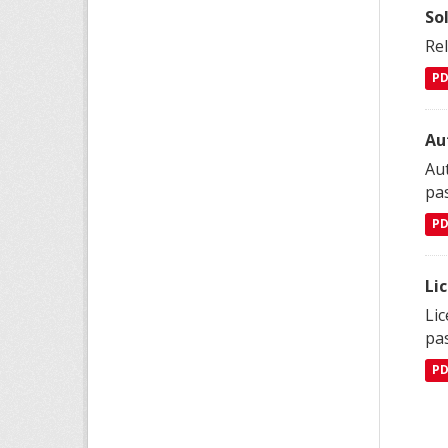
So
Re
P
Au
Aut
pa
P
Li
Lic
pa
P