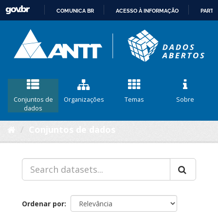
COMUNICA BR
ACESSO À INFORMAÇÃO
PARTI
IR
PARA
O
CONTEÚDO
Conjuntos de
Organizações
Temas
Sobre
dados
Conjuntos de dados
Ordenar por