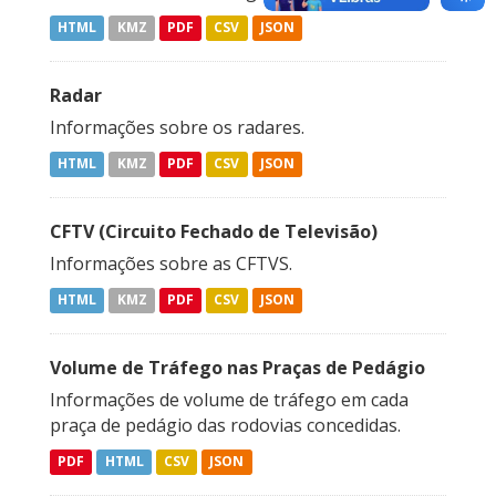
HTML
KMZ
PDF
CSV
JSON
Radar
Informações sobre os radares.
HTML
KMZ
PDF
CSV
JSON
CFTV (Circuito Fechado de Televisão)
Informações sobre as CFTVS.
HTML
KMZ
PDF
CSV
JSON
Volume de Tráfego nas Praças de Pedágio
Informações de volume de tráfego em cada
praça de pedágio das rodovias concedidas.
PDF
HTML
CSV
JSON