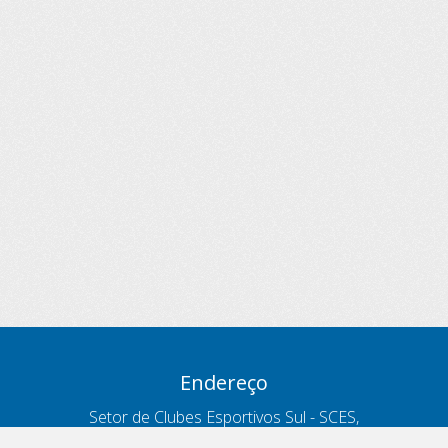
Endereço
Setor de Clubes Esportivos Sul - SCES,
trecho 03, lote 10, Projeto Orla Polo 8