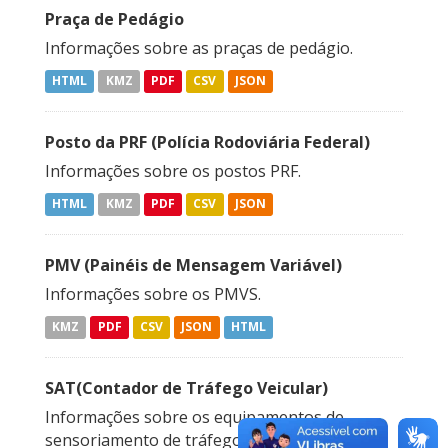
Praça de Pedágio
Informações sobre as praças de pedágio.
HTML
KMZ
PDF
CSV
JSON
Posto da PRF (Polícia Rodoviária Federal)
Informações sobre os postos PRF.
HTML
KMZ
PDF
CSV
JSON
PMV (Painéis de Mensagem Variável)
Informações sobre os PMVS.
KMZ
PDF
CSV
JSON
HTML
SAT(Contador de Tráfego Veicular)
Informações sobre os equipamentos de
sensoriamento de tráfego.