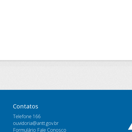
Contatos
Telefone 166
ouvidoria@antt.gov.br
Formulário Fale Conosco