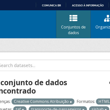
COMUNICA BR
ACESSO À INFORMAÇÃO
IR
PARA
O
Conjuntos de
Organi
CONTEÚDO
dados
 conjunto de dados
ncontrado
enças:
Creative Commons Atribuição
Formatos:
HTM
quetas:
taf
transporte-de-passageiros
sishab