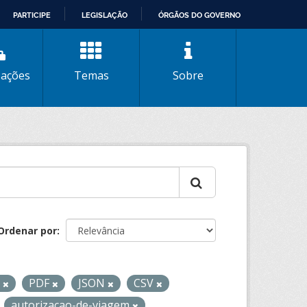
PARTICIPE
LEGISLAÇÃO
ÓRGÃOS DO GOVERNO
zações
Temas
Sobre
Ordenar por
L
PDF
JSON
CSV
autorizacao-de-viagem