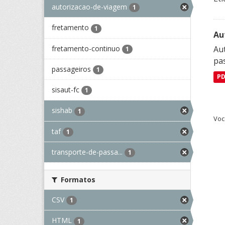
autorizacao-de-viagem
1
fretamento
1
Au
fretamento-continuo
Aut
1
pa
passageiros
1
P
sisaut-fc
1
sishab
1
Voc
taf
1
transporte-de-passa...
1
Formatos
CSV
1
HTML
1