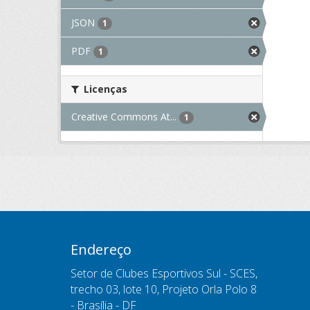
JSON
1
PDF
1
Licenças
Creative Commons At...
1
Endereço
Setor de Clubes Esportivos Sul - SCES,
trecho 03, lote 10, Projeto Orla Polo 8
- Brasília - DF