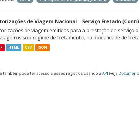
torizações de Viagem Nacional – Serviço Fretado (Contí
orizações de viagem emitidas para a prestação do serviço d
ssageiros sob regime de fretamento, na modalidade de freta
DF
HTML
CSV
JSON
ê também pode ter acesso a esses registros usando a
API
(veja
Documenta